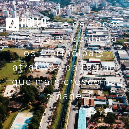
17.JUNHO
CIDADES
Zona Oeste de Poços
de Caldas: conheça
os 4 principais
atrativos da região
que mais cresce na
cidade