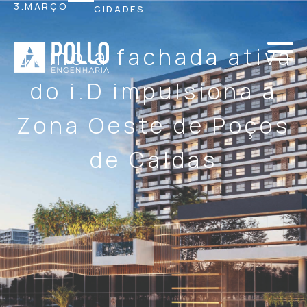
3.MARÇO
CIDADES
Como a fachada ativa
do i.D impulsiona a
Zona Oeste de Poços
de Caldas