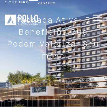
2.OUTUBRO
CIDADES
Fachada Ativa: 5
Benefícios Que
Podem Valorizar Seu
Imóvel