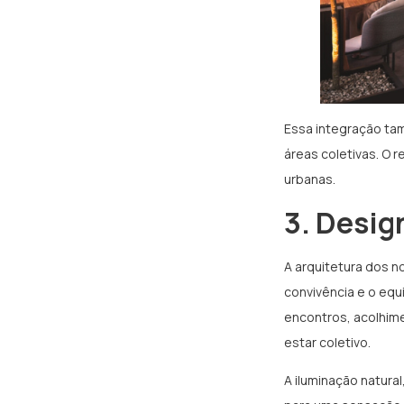
Essa integração ta
áreas coletivas. O 
urbanas.
3. Desig
A arquitetura dos n
convivência e o equ
encontros, acolhim
estar coletivo.
A iluminação natura