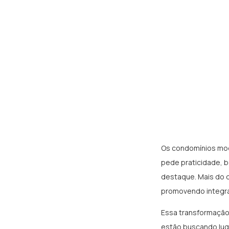
Os condomínios mod
pede praticidade, 
destaque. Mais do 
promovendo integraç
Essa transformação 
estão buscando luga