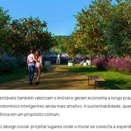
entáveis também valorizam o imóvel e geram economia a longo pra
domínios inteligentes ainda mais atrativo. A sustentabilidade, qu
vência em um propósito comum.
o design social: projetar lugares onde o morar se conecta à experi