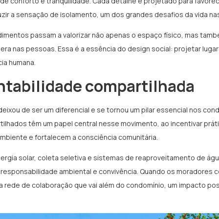
e conforto e tranquilidade. Cada detalhe é projetado para favore
ir a sensação de isolamento, um dos grandes desafios da vida na
imentos passam a valorizar não apenas o espaço físico, mas tam
era nas pessoas. Essa é a essência do design social: projetar luga
cia humana.
ntabilidade compartilhada
deixou de ser um diferencial e se tornou um pilar essencial nos co
lhados têm um papel central nesse movimento, ao incentivar práti
mbiente e fortalecem a consciência comunitária.
nergia solar, coleta seletiva e sistemas de reaproveitamento de á
responsabilidade ambiental e convivência. Quando os moradores 
uma rede de colaboração que vai além do condomínio, um impacto pos