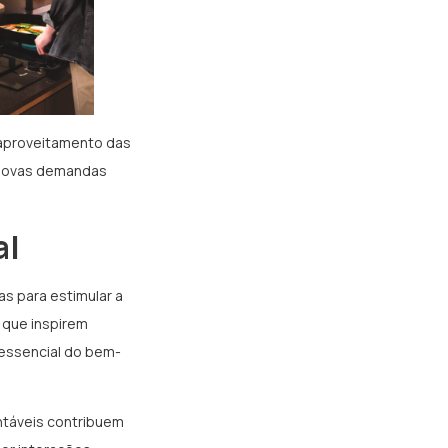
 aproveitamento das
s novas demandas
al
s para estimular a
s que inspirem
essencial do bem-
entáveis contribuem