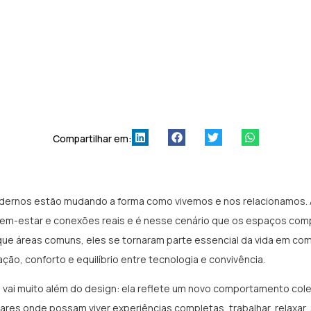
Compartilhar em:
ernos estão mudando a forma como vivemos e nos relacionamos. A
bem-estar e conexões reais e é nesse cenário que os espaços com
que áreas comuns, eles se tornaram parte essencial da vida em co
ão, conforto e equilíbrio entre tecnologia e convivência.
vai muito além do design: ela reflete um novo comportamento cole
res onde possam viver experiências completas, trabalhar, relaxar, s