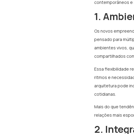
contemporâneos e m
1. Ambie
Os novos empreend
pensado para múltip
ambientes vivos, q
compartilhados como
Essa flexibilidade 
ritmos e necessidad
arquitetura pode in
cotidianas.
Mais do que tendênc
relações mais espon
2. Integ