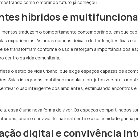
ostrando como o morar do futuro já começou.
ntes híbridos e multifunciona
imentos traduzem o comportamento contemporâneo, em que cada
las experiências. As áreas comuns deixam de ter funções fixas e p
ue se transformam conforme o uso e reforçam a importância dos e
 centro da vida comunitária.
reflete o estilo de vida urbano, que exige espaços capazes de acom
es. Salas integradas, mobiliário modular e projetos versáteis mos
centivar o uso inteligente dos ambientes, estimulando encontros e
ia, essa é uma nova forma de viver. Os espaços compartilhados t
tâneas, onde o convívio flui naturalmente e a comunidade ganha 
ração digital e convivência in