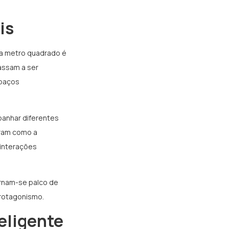
is
 metro quadrado é
assam a ser
spaços
panhar diferentes
tram como a
 interações
ornam-se palco de
protagonismo.
teligente