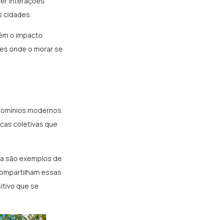
cer interações
s cidades.
bém o impacto
res onde o morar se
ndomínios modernos.
cas coletivas que
gua são exemplos de
compartilham essas
itivo que se