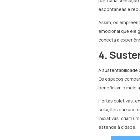
para uma sensação d
espontâneas e reduz
Assim, os empreend
emocional que ele g
conecta à experiên
4. Suste
A sustentabilidade 
Os espaços comparti
beneficiam o meio a
Hortas coletivas, e
soluções que unem 
iniciativas, criam 
estende à cidade.