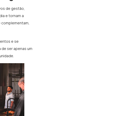
ivos de gestão,
dia e tornam a
 se complementam,
entos e se
a de ser apenas um
unidade.