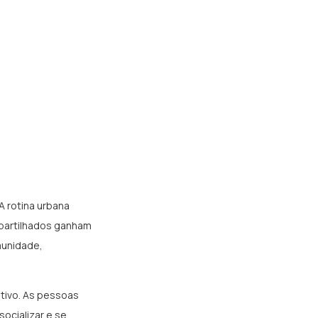
 rotina urbana
partilhados ganham
munidade,
tivo. As pessoas
ocializar e se