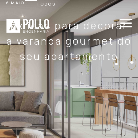
6.MAIO
TODOS
7 dicas para decorar
a varanda gourmet do
seu apartamento